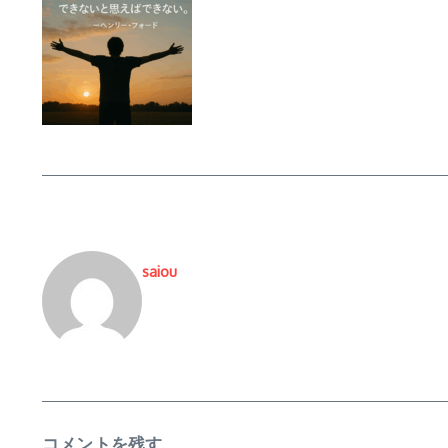
saiou
コメントを残す